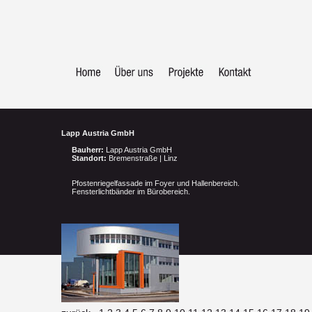
Lapp Austria GmbH
Bauherr:
Lapp Austria GmbH
Standort:
Bremenstraße | Linz
Pfostenriegelfassade im Foyer und Hallenbereich.
Fensterlichtbänder im Bürobereich.