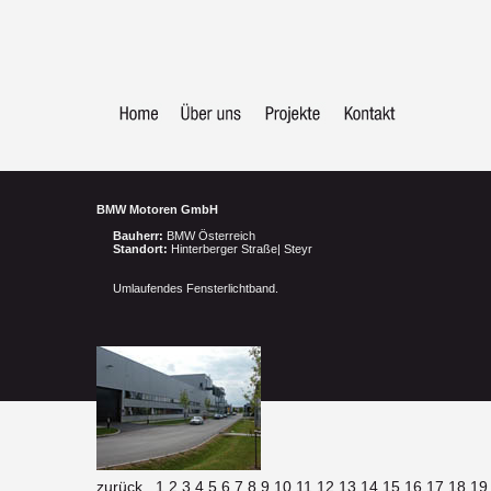
BMW Motoren GmbH
Bauherr:
BMW Österreich
Standort:
Hinterberger Straße| Steyr
Umlaufendes Fensterlichtband.
zurück
1
2
3
4
5
6
7
8
9
10
11
12
13
14
15
16
17
18
1